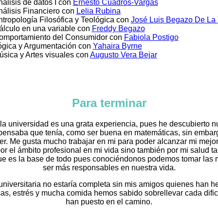
álisis de datos I con
Ernesto Cuadros-Vargas
nálisis Financiero con
Lelia Rubina
ntropología Filosófica y Teológica con
José Luis Begazo De La 
álculo en una variable con
Freddy Begazo
omportamiento del Consumidor con
Fabiola Postigo
ógica y Argumentación con
Yahaira Byrne
úsica y Artes visuales con
Augusto Vera Bejar
Para terminar
la universidad es una grata experiencia, pues he descubierto 
 pensaba que tenía, como ser buena en matemáticas, sin embar
r. Me gusta mucho trabajar en mi para poder alcanzar mi mejor 
r el ámbito profesional en mi vida sino también por mi salud ta
que es la base de todo pues conociéndonos podemos tomar las m
ser más responsables en nuestra vida.
universitaria no estaría completa sin mis amigos quienes han 
isas, estrés y mucha comida hemos sabido sobrellevar cada difi
han puesto en el camino.