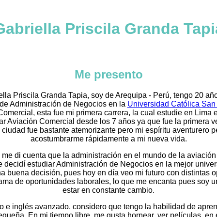
Gabriella Priscila Granda Tapi
Me presento
lla Priscila Granda Tapia, soy de Arequipa - Perú, tengo 20 añ
a de Administración de Negocios en la
Universidad Católica San
Comercial, esta fue mi primera carrera, la cual estudie en Lima 
r Aviación Comercial desde los 7 años ya que fue la primera ve
e ciudad fue bastante atemorizante pero mi espíritu aventurero p
acostumbrarme rápidamente a mi nueva vida.
me di cuenta que la administración en el mundo de la aviación
 decidí estudiar Administración de Negocios en la mejor univer
 buena decisión, pues hoy en día veo mi futuro con distintas 
 gama de oportunidades laborales, lo que me encanta pues soy u
estar en constante cambio.
io e inglés avanzado, considero que tengo la habilidad de apr
equeña. En mi tiempo libre, me gusta hornear, ver películas, en 