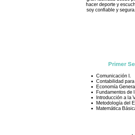
hacer deporte y escuch
soy confiable y segur
Primer S
Comunicación I.
Contabilidad para
Economía General
Fundamentos de la
Introducción a la V
Metodología del E
Matemática Básic