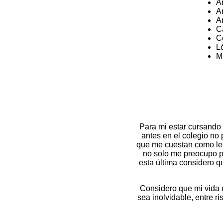
An
A
A
C
C
L
M
Para mi estar cursando 
antes en el colegio no
que me cuestan como lee
no solo me preocupo po
esta última considero 
Considero que mi vida 
sea inolvidable, entre r