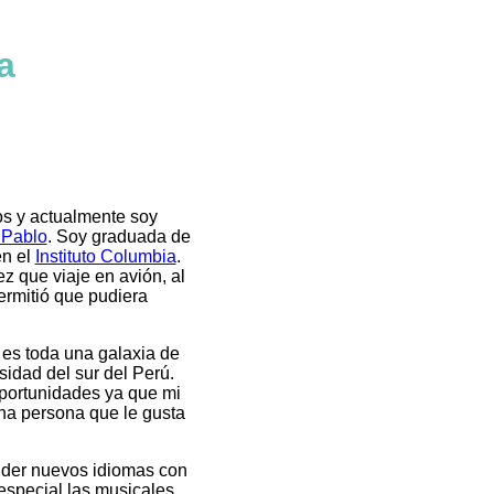
a
os y actualmente soy
 Pablo
. Soy graduada de
en el
Instituto Columbia
.
z que viaje en avión, al
ermitió que pudiera
 es toda una galaxia de
sidad del sur del Perú.
oportunidades ya que mi
na persona que le gusta
ender nuevos idiomas con
especial las musicales,