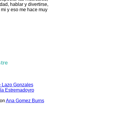
d, hablar y divertirse,
n mi y eso me hace muy
tre
e Lazo Gonzales
ía Estremadoyro
con
Ana Gomez Burns